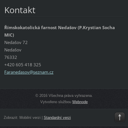
Kontakt
Římskokatolická farnost Nedašov (P.Krystian Socha
MIC)
Nedašov 72
Nedašov
76332
+420 605 418 325
Faraneda
sov@sezn
am.cz
© 2016 Všechna práva vyhrazena.
Vytvořeno službou
Webnode
Zobrazit:
Mobilní verzi
|
Standardní verzi