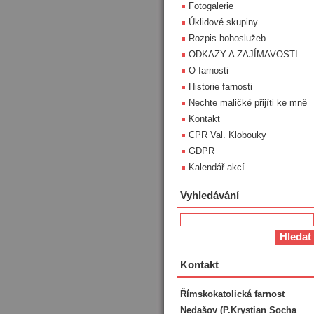
Fotogalerie
Úklidové skupiny
Rozpis bohoslužeb
ODKAZY A ZAJÍMAVOSTI
O farnosti
Historie farnosti
Nechte maličké přijíti ke mně
Kontakt
CPR Val. Klobouky
GDPR
Kalendář akcí
Vyhledávání
Kontakt
Římskokatolická farnost
Nedašov (P.Krystian Socha