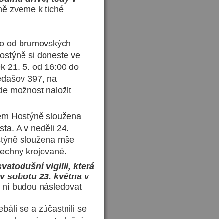
ně zveme k tiché
áno od brumovských
ostýně si doneste ve
ek 21. 5. od 16:00 do
Nedašov 397, na
de možnost naložit
tém Hostýně sloužena
ta. A v neděli 24.
stýně sloužena mše
šechny krojované.
todušní vigilii, která
v sobotu 23. května v
 ní budou následovat
báli se a zúčastnili se