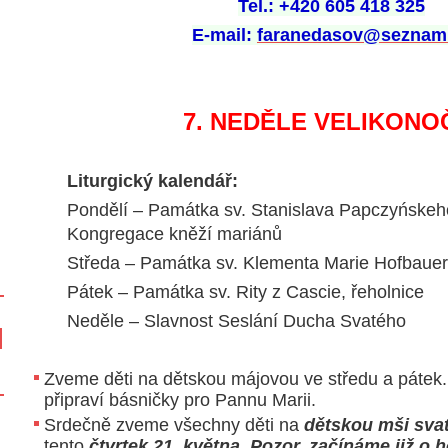
Tel.: +420 605 418 325
E-mail:
faranedasov@seznam
7. NEDĚLE VELIKONO
Liturgický kalendář:
Pondělí – Památka sv. Stanislava Papczyńskeho
Kongregace kněží mariánů
Středa – Památka sv. Klementa Marie Hofbauer
Pátek – Památka sv. Rity z Cascie, řeholnice
Neděle – Slavnost Seslání Ducha Svatého
Zveme děti na dětskou májovou ve středu a pátek. 
připraví básničky pro Pannu Marii.
Srdečně zveme všechny děti na
dětskou mši sva
tento
čtvrtek
21. května
. Pozor, začínáme již o h