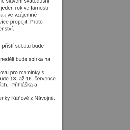
me slavení svatodušní
 jeden rok ve farnosti
však ve vzájemné
íce propojit. Proto
enství.
 příští sobotu bude
neděli bude sbírka na
novu pro maminky s
ude 13. až 16. července
ách. Přihláška a
denky Káňové z Návojné.