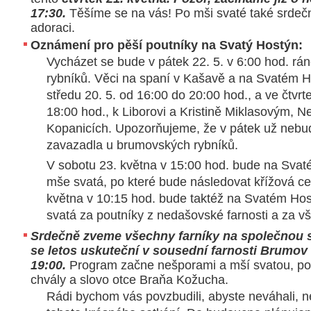
17:30.
Těšíme se na vás! Po mši svaté také srdeč
adoraci.
Oznámení pro pěší poutníky na Svatý Hostýn:
Vycházet se bude v pátek 22. 5. v 6:00 hod. r
rybníků. Věci na spaní v Kašavě a na Svatém H
středu 20. 5. od 16:00 do 20:00 hod., a ve čtvrt
18:00 hod., k Liborovi a Kristině Miklasovým, 
Kopanicích. Upozorňujeme, že v pátek už nebu
zavazadla u brumovských rybníků.
V sobotu 23. května v 15:00 hod. bude na Sva
mše svatá, po které bude následovat křížová ces
května v 10:15 hod. bude taktéž na Svatém Ho
svatá za poutníky z nedašovské farnosti a za v
Srdečně zveme všechny farníky na společnou sva
se letos uskuteční v sousední farnosti Brumov 
19:00.
Program začne nešporami a mší svatou, po
chvály a slovo otce Braňa Kožucha.
Rádi bychom vás povzbudili, abyste neváhali, ne