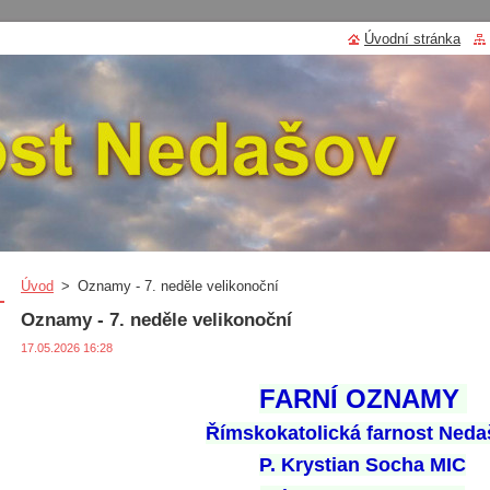
Úvodní stránka
Úvod
>
Oznamy - 7. neděle velikonoční
Oznamy - 7. neděle velikonoční
17.05.2026 16:28
FARNÍ
OZNAMY
Římskokatolická
farnost
Neda
P. Krystian Socha MIC