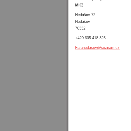
MIC)
Nedašov 72
Nedašov
76332
+420 605 418 325
Faraneda
sov@sezn
am.cz