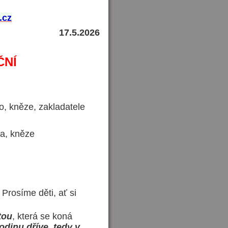
.cz
17.5
.2026
ČNÍ
, kněze, zakladatele
a, kněze
Prosíme děti, ať si
tou
, která se koná
odinu dříve, tedy v