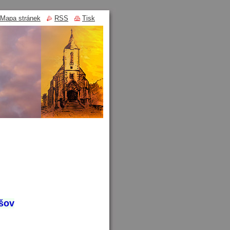
Mapa stránek
RSS
Tisk
šov