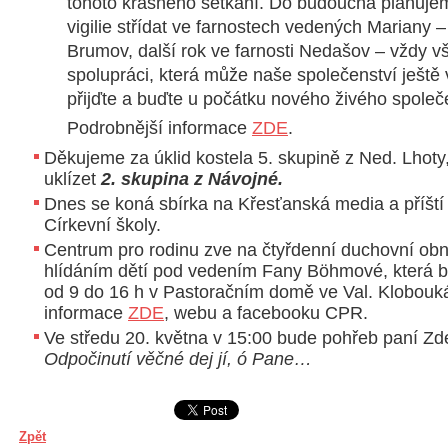
tohoto krásného setkání. Do budoucna plánuje
vigilie střídat ve farnostech vedených Mariany –
Brumov, další rok ve farnosti Nedašov – vždy 
spolupráci, která může naše společenství ještě v
přijďte a buďte u počátku nového živého společ
Podrobnější informace
ZDE
.
Děkujeme za úklid kostela 5. skupině z Ned. Lhoty,
uklízet
2. skupina z Návojné.
Dnes se koná sbírka na Křesťanská media a příští 
Církevní školy.
Centrum pro rodinu zve na čtyřdenní duchovní ob
hlídáním dětí pod vedením Fany Böhmové, která b
od 9 do 16 h v Pastoračním domě ve Val. Klobouk
informace
ZDE
, webu a facebooku CPR.
Ve středu 20. května v 15:00 bude pohřeb paní Z
Odpočinutí věčné dej jí, ó Pane…
Zpět