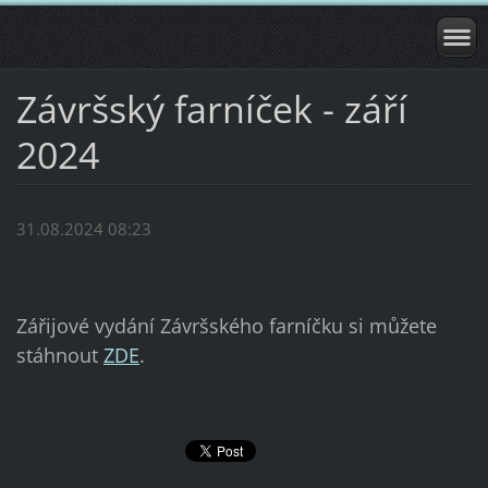
Závršský farníček - září
2024
31.08.2024 08:23
Zářijové vydání Závršského farníčku si můžete
stáhnout
ZDE
.