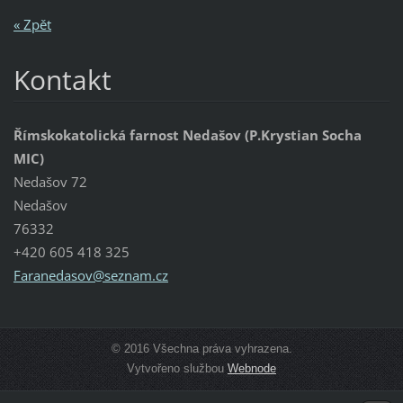
« Zpět
Kontakt
Římskokatolická farnost Nedašov (P.Krystian Socha
MIC)
Nedašov 72
Nedašov
76332
+420 605 418 325
Faraneda
sov@sezn
am.cz
© 2016 Všechna práva vyhrazena.
Vytvořeno službou
Webnode