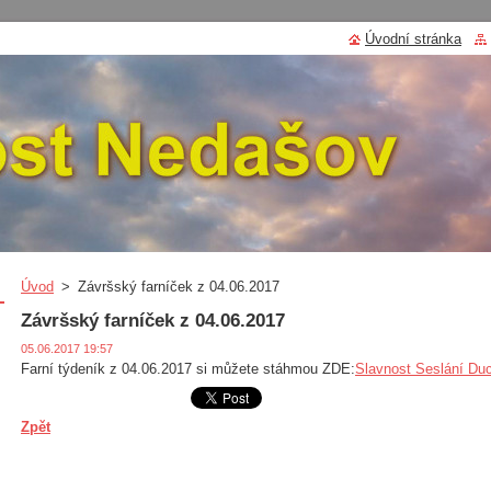
Úvodní stránka
Úvod
>
Závršský farníček z 04.06.2017
Závršský farníček z 04.06.2017
05.06.2017 19:57
Farní týdeník z 04.06.2017 si můžete stáhmou ZDE:
Slavnost Seslání Duc
Zpět