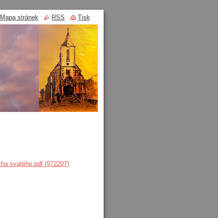
Mapa stránek
RSS
Tisk
ha svatého.pdf (972207)