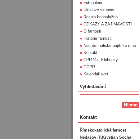
Fotogalerie
Úklidové skupiny
Rozpis bohoslužeb
ODKAZY A ZAJÍMAVOSTI
O farnosti
Historie farnosti
Nechte maličké přijíti ke mně
Kontakt
CPR Val. Klobouky
GDPR
Kalendář akcí
Vyhledávání
Kontakt
Římskokatolická farnost
Nedašov (P.Krystian Socha