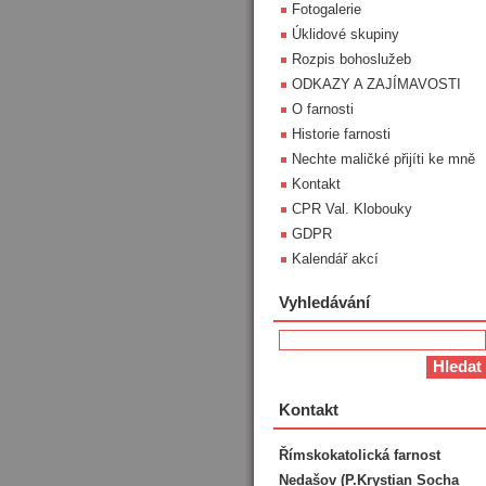
Fotogalerie
Úklidové skupiny
Rozpis bohoslužeb
ODKAZY A ZAJÍMAVOSTI
O farnosti
Historie farnosti
Nechte maličké přijíti ke mně
Kontakt
CPR Val. Klobouky
GDPR
Kalendář akcí
Vyhledávání
Kontakt
Římskokatolická farnost
Nedašov (P.Krystian Socha