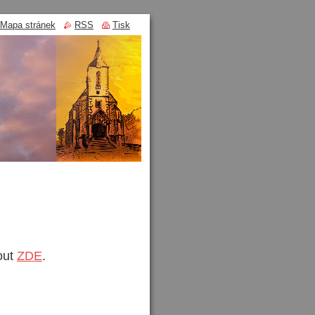
Mapa stránek
RSS
Tisk
out
ZDE
.