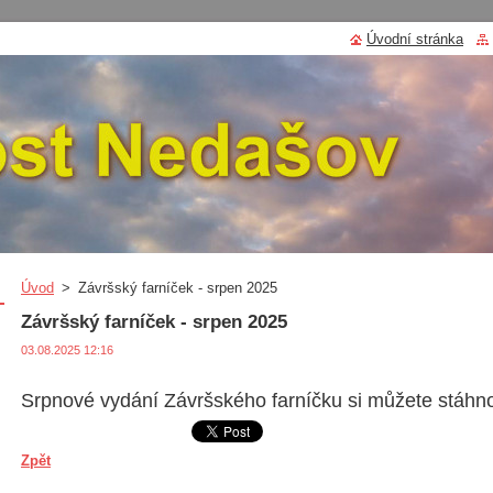
Úvodní stránka
Úvod
>
Závršský farníček - srpen 2025
Závršský farníček - srpen 2025
03.08.2025 12:16
Srpnové vydání Závršského farníčku si můžete stáhn
Zpět