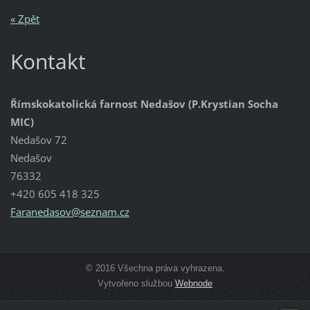
« Zpět
Kontakt
Římskokatolická farnost Nedašov (P.Krystian Socha
MIC)
Nedašov 72
Nedašov
76332
+420 605 418 325
Faraneda
sov@sezn
am.cz
© 2016 Všechna práva vyhrazena.
Vytvořeno službou
Webnode