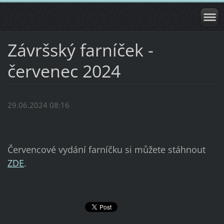
Závršský farníček -
červenec 2024
29.06.2024 08:16
Červencové vydání farníčku si můžete stáhnout
ZDE
.