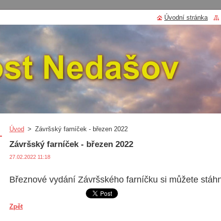
Úvodní stránka
Úvod
>
Závršský farníček - březen 2022
Závršský farníček - březen 2022
27.02.2022 11:18
Březnové vydání Závršského farníčku si můžete stáh
Zpět