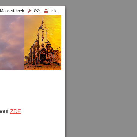
Mapa stránek
RSS
Tisk
nout
ZDE
.