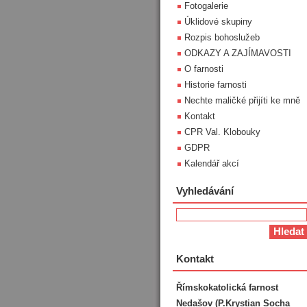
Fotogalerie
Úklidové skupiny
Rozpis bohoslužeb
ODKAZY A ZAJÍMAVOSTI
O farnosti
Historie farnosti
Nechte maličké přijíti ke mně
Kontakt
CPR Val. Klobouky
GDPR
Kalendář akcí
Vyhledávání
Kontakt
Římskokatolická farnost
Nedašov (P.Krystian Socha