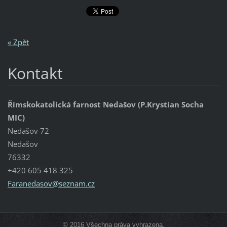
« Zpět
Kontakt
Římskokatolická farnost Nedašov (P.Krystian Socha
MIC)
Nedašov 72
Nedašov
76332
+420 605 418 325
Faraneda
sov@sezn
am.cz
© 2016 Všechna práva vyhrazena.