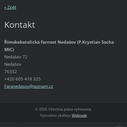
« Zpět
Kontakt
Římskokatolická farnost Nedašov (P.Krystian Socha
MIC)
Nedašov 72
Nedašov
76332
+420 605 418 325
Faraneda
sov@sezn
am.cz
© 2016 Všechna práva vyhrazena.
Vytvořeno službou
Webnode