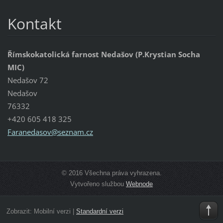
Kontakt
Římskokatolická farnost Nedašov (P.Krystian Socha
MIC)
Nedašov 72
Nedašov
76332
+420 605 418 325
Faraneda
sov@sezn
am.cz
© 2016 Všechna práva vyhrazena.
Vytvořeno službou
Webnode
Zobrazit:
Mobilní verzi
|
Standardní verzi