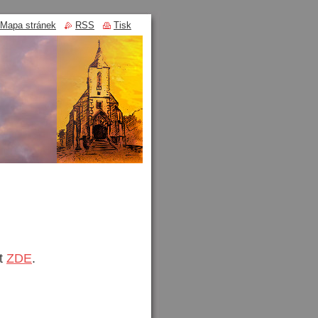
Mapa stránek
RSS
Tisk
ut
ZDE
.