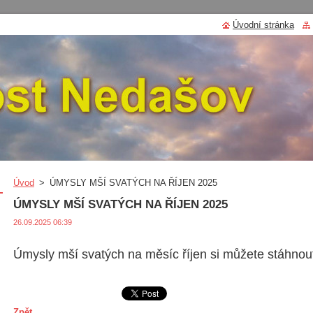
Úvodní stránka
Úvod
>
ÚMYSLY MŠÍ SVATÝCH NA ŘÍJEN 2025
ÚMYSLY MŠÍ SVATÝCH NA ŘÍJEN 2025
26.09.2025 06:39
Úmysly mší svatých na měsíc říjen si můžete stáhno
Zpět