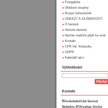
Fotogalerie
Úklidové skupiny
Rozpis bohoslužeb
ODKAZY A ZAJÍMAVOSTI
O farnosti
Historie farnosti
Nechte maličké přijíti ke mně
Kontakt
CPR Val. Klobouky
GDPR
Kalendář akcí
Vyhledávání
Kontakt
Římskokatolická farnost
Nedašov (P.Krystian Socha