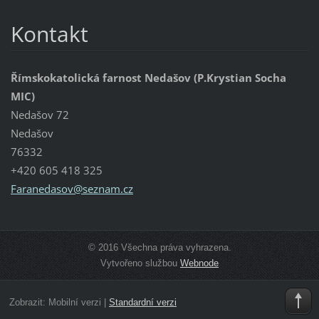
Kontakt
Římskokatolická farnost Nedašov (P.Krystian Socha
MIC)
Nedašov 72
Nedašov
76332
+420 605 418 325
Faraneda
sov@sezn
am.cz
© 2016 Všechna práva vyhrazena.
Vytvořeno službou
Webnode
Zobrazit:
Mobilní verzi
|
Standardní verzi