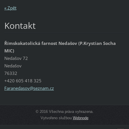
« Zpět
Kontakt
Římskokatolická farnost Nedašov (P.Krystian Socha
MIC)
Nedašov 72
Nedašov
76332
+420 605 418 325
Faraneda
sov@sezn
am.cz
© 2016 Všechna práva vyhrazena.
Vytvořeno službou
Webnode