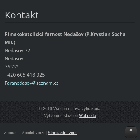
Kontakt
Římskokatolická farnost Nedašov (P.Krystian Socha
MIC)
Nedašov 72
Nedašov
76332
+420 605 418 325
Faraneda
sov@sezn
am.cz
© 2016 Všechna práva vyhrazena.
Vytvořeno službou
Webnode
Zobrazit:
Mobilní verzi
|
Standardní verzi