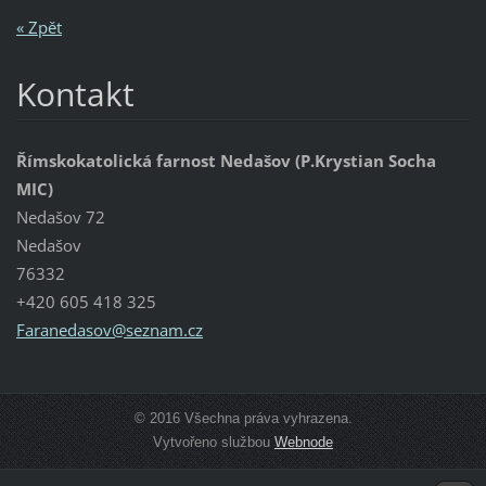
« Zpět
Kontakt
Římskokatolická farnost Nedašov (P.Krystian Socha
MIC)
Nedašov 72
Nedašov
76332
+420 605 418 325
Faraneda
sov@sezn
am.cz
© 2016 Všechna práva vyhrazena.
Vytvořeno službou
Webnode