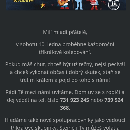
Milí mladí přátelé,
v sobotu 10. ledna proběhne každoroční
tříkrálové koledování.
Pokud máš chuť, chceš být užitečný, nejsi pecivál
a chceš vykonat občas i dobrý skutek, staň se
třetím králem a pojď do toho s námi!
Rádi Tě mezi námi uvítáme. Domluv se s rodiči a
dej vědět na tel. číslo
731 923 245
nebo
739 524
368.
Hledáme také nové spolupracovníky jako vedoucí
tříkrálové skupinky. Stejně i Ty můžeš volat a