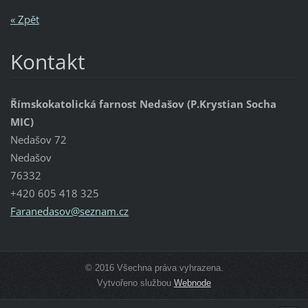
« Zpět
Kontakt
Římskokatolická farnost Nedašov (P.Krystian Socha
MIC)
Nedašov 72
Nedašov
76332
+420 605 418 325
Faraneda
sov@sezn
am.cz
© 2016 Všechna práva vyhrazena.
Vytvořeno službou
Webnode