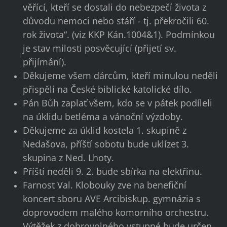
věřící, kteří se dostali do nebezpečí života z
důvodu nemoci nebo stáří - tj. překročili 60.
rok života“. (viz KKP Kán.1004&1). Podmínkou
je stav milosti posvěcující (přijetí sv.
přijímání).
Děkujeme všem dárcům, kteří minulou neděli
přispěli na České biblické katolické dílo.
Pán Bůh zaplať všem, kdo se v pátek podíleli
na úklidu betléma a vánoční výzdoby.
Děkujeme za úklid kostela 1. skupině z
Nedašova, příští sobotu bude uklízet 3.
skupina z Ned. Lhoty.
Příští neděli 9. 2. bude sbírka na elektřinu.
Farnost Val. Klobouky zve na benefiční
koncert sboru AVE Arcibiskup. gymnázia s
doprovodem malého komorního orchestru.
Výtěžek z dobrovolného vstupné bude určen