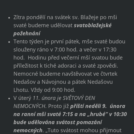
Zítra pondělí na svátek sv. Blažeje po mši
svaté budeme udělovat
svatoblažejské
požehnání
Tento týden je první pátek, mše svaté budou
slouženy ráno v 7:00 hod. a večer v 17:30
hod. Hodinu před večerní mší svatou bude
příležitost k tiché adoraci a svaté zpovědi.
Nemocné budeme navštěvovat ve čtvrtek
Nedašov a Návojnou a pátek Nedašovu
Lhotu. Vždy od 9:00 hod.
V úterý
11. února je SVĚTOVÝ DEN
NEMOCNÝCH
. Proto již
příští neděli 9. února
na ranní mši svaté 7:15 a na „hrubé“ v 10:30
bude udělována svátost pomazání
nemocných
. „Tuto svátost mohou přijmout