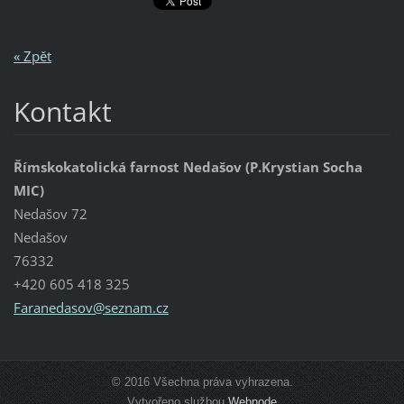
« Zpět
Kontakt
Římskokatolická farnost Nedašov (P.Krystian Socha
MIC)
Nedašov 72
Nedašov
76332
+420 605 418 325
Faraneda
sov@sezn
am.cz
© 2016 Všechna práva vyhrazena.
Vytvořeno službou
Webnode