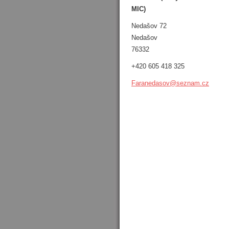
MIC)
Nedašov 72
Nedašov
76332
+420 605 418 325
Faraneda
sov@sezn
am.cz