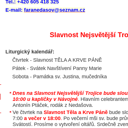
Tel.: +420 605 418 325
E-mail:
faranedasov@seznam.cz
Slavnost Nejsvětější Tro
Liturgický kalendář:
Čtvrtek - Slavnost TĚLA A KRVE PÁNĚ
Pátek - Svátek Navštívení Panny Marie
Sobota - Památka sv. Justina, mučedníka
Dnes na Slavnost Nejsvětější Trojice bude slo
10:00 u kapličky v Návojné
.
Hlavním celebrantem
Antonín Ptáček, rodák z Nedašova.
Ve čtvrtek na
Slavnost Těla a Krve Páně
bude slo
7:00
a večer v 18:00
.
Po večerní mši sv. bude prův
Svátostí. Prosíme o vytvoření oltářů. Srdečně zvem