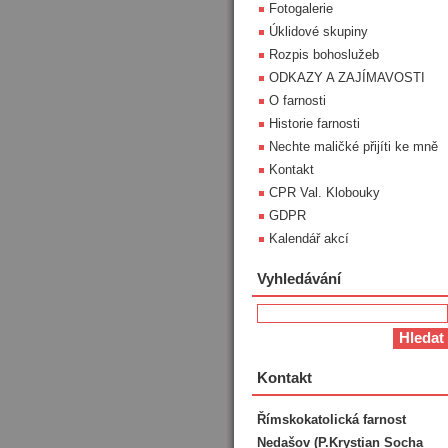
Fotogalerie
Úklidové skupiny
Rozpis bohoslužeb
ODKAZY A ZAJÍMAVOSTI
O farnosti
Historie farnosti
Nechte maličké přijíti ke mně
Kontakt
CPR Val. Klobouky
GDPR
Kalendář akcí
Vyhledávání
Kontakt
Římskokatolická farnost
Nedašov (P.Krystian Socha