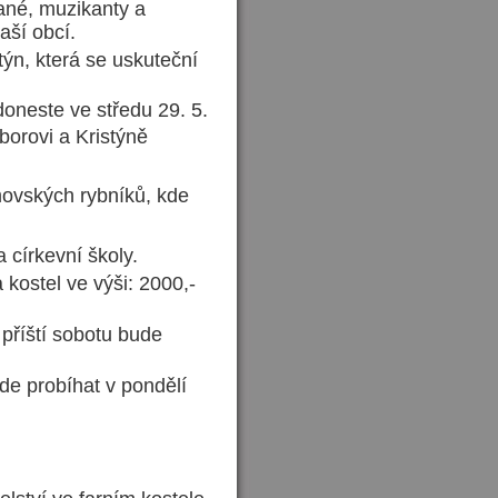
vané, muzikanty a
aší obcí.
ýn, která se uskuteční
doneste ve středu 29. 5.
borovi a Kristýně
movských rybníků, kde
 církevní školy.
ostel ve výši: 2000,-
příští sobotu bude
ude probíhat v pondělí