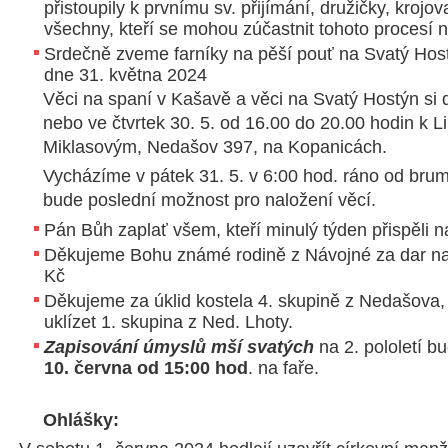
přistoupily k prvnímu sv. přijímání, družičky, krojo
všechny, kteří se mohou zúčastnit tohoto procesí n
Srdečně zveme farníky na pěší pouť na Svatý Host
dne 31. května 2024
Věci na spaní v Kašavě a věci na Svatý Hostýn si 
nebo ve čtvrtek 30. 5. od 16.00 do 20.00 hodin k Li
Miklasovým, Nedašov 397, na Kopanicách.
Vycházíme v pátek 31. 5. v 6:00 hod. ráno od bru
bude poslední možnost pro naložení věcí.
Pán Bůh zaplať všem, kteří minulý týden přispěli na
Děkujeme Bohu známé rodině z Návojné za dar na k
Kč
Děkujeme za úklid kostela 4. skupině z Nedašova, 
uklízet 1. skupina z Ned. Lhoty.
Zapisování úmyslů mší svatých
na 2. pololetí b
10. června od 15:00 hod
. na faře.
Ohlášky: