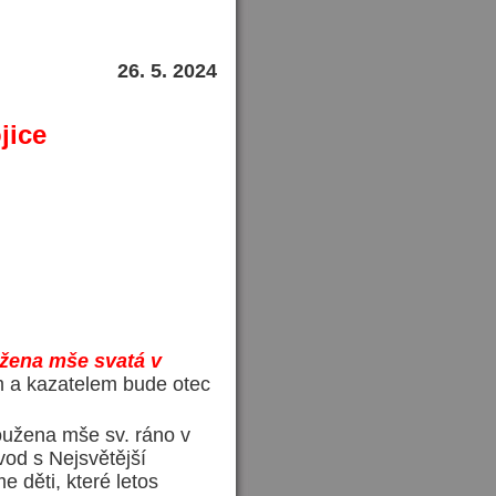
26.
5
. 2024
jice
užena mše svatá v
 a kazatelem bude otec
užena mše sv. ráno v
od s Nejsvětější
e děti, které letos