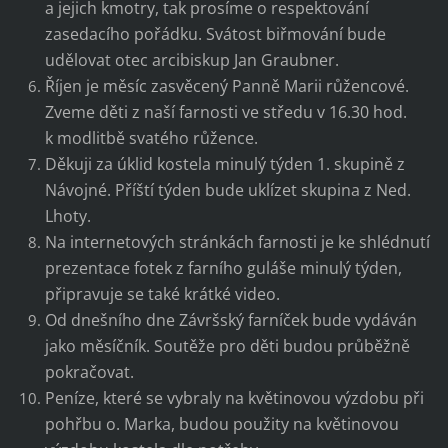
a jejich kmotry, tak prosíme o respektování
zasedacího pořádku. Svátost biřmování bude
udělovat otec arcibiskup Jan Graubner.
Říjen je měsíc zasvěcený Panně Marii růžencové.
Zveme děti z naší farnosti ve středu v 16.30 hod.
k modlitbě svatého růžence.
Děkuji za úklid kostela minulý týden 1. skupině z
Návojné. Příští týden bude uklízet skupina z Ned.
Lhoty.
Na internetových stránkách farnosti je ke shlédnutí
prezentace fotek z farního guláše minulý týden,
připravuje se také krátké video.
Od dnešního dne Závršský farníček bude vydáván
jako měsíčník. Soutěže pro děti budou průběžně
pokračovat.
Peníze, které se vybraly na květinovou výzdobu při
pohřbu o. Marka, budou použity na květinovou