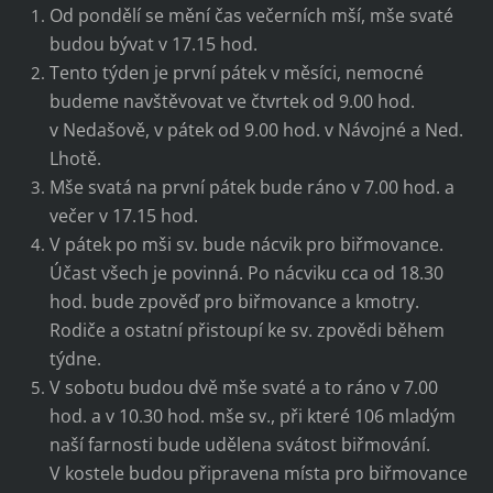
Od pondělí se mění čas večerních mší, mše svaté
budou bývat v 17.15 hod.
Tento týden je první pátek v měsíci, nemocné
budeme navštěvovat ve čtvrtek od 9.00 hod.
v Nedašově, v pátek od 9.00 hod. v Návojné a Ned.
Lhotě.
Mše svatá na první pátek bude ráno v 7.00 hod. a
večer v 17.15 hod.
V pátek po mši sv. bude nácvik pro biřmovance.
Účast všech je povinná. Po nácviku cca od 18.30
hod. bude zpověď pro biřmovance a kmotry.
Rodiče a ostatní přistoupí ke sv. zpovědi během
týdne.
V sobotu budou dvě mše svaté a to ráno v 7.00
hod. a v 10.30 hod. mše sv., při které 106 mladým
naší farnosti bude udělena svátost biřmování.
V kostele budou připravena místa pro biřmovance