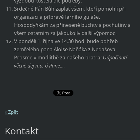
výzdobu kostela dle potřeby.
Srdečné Pán Bůh zaplať všem, kteří pomohli při
organizaci a přípravě farního guláše.
Hospodyňkám za přinesené buchty a pochutiny a
všem ostatním za jakoukoliv další výpomoc.
V pondělí 1. října ve 14.30 hod. bude pohřeb
zemřelého pana Aloise Naňáka z Nedašova.
Prosme v modlitbě za našeho bratra
: Odpočinutí
věčné dej mu, ó Pane,...
« Zpět
Kontakt