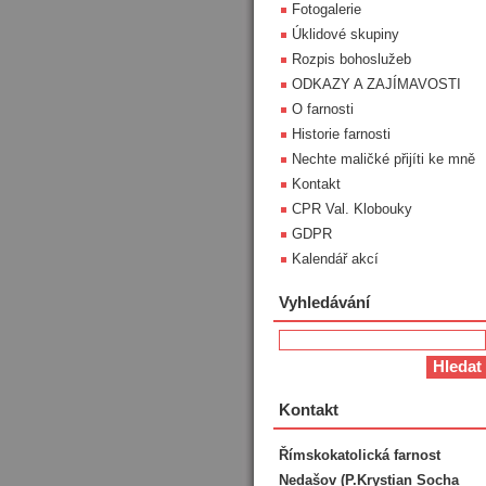
Fotogalerie
Úklidové skupiny
Rozpis bohoslužeb
ODKAZY A ZAJÍMAVOSTI
O farnosti
Historie farnosti
Nechte maličké přijíti ke mně
Kontakt
CPR Val. Klobouky
GDPR
Kalendář akcí
Vyhledávání
Kontakt
Římskokatolická farnost
Nedašov (P.Krystian Socha