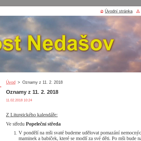
Úvodní stránka
Úvod
>
Oznamy z 11. 2. 2018
Oznamy z 11. 2. 2018
11.02.2018 10:24
Z Liturgického kalendáře:
Ve středu
Popeleční středa
V pondělí na mši svaté budeme udělovat pomazání nemocných
maminek a babiček, které se modlí za své děti. Po mši bude na