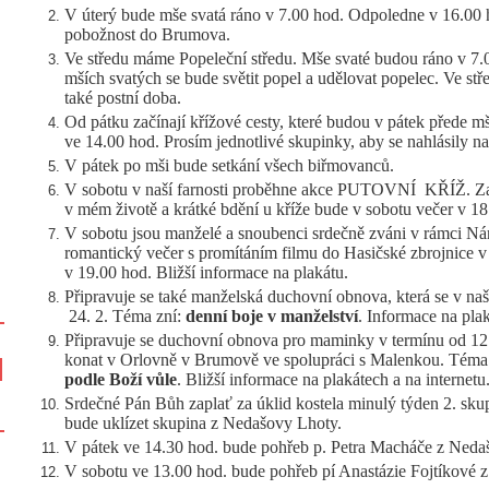
V úterý bude mše svatá ráno v 7.00 hod. Odpoledne v 16.00
pobožnost do Brumova.
Ve středu máme Popeleční středu. Mše svaté budou ráno v 7.
mších svatých se bude světit popel a udělovat popelec. Ve st
také postní doba.
Od pátku začínají křížové cesty, které budou v pátek přede m
ve 14.00 hod. Prosím jednotlivé skupinky, aby se nahlásily na
V pátek po mši bude setkání všech biřmovanců.
V sobotu v naší farnosti proběhne akce PUTOVNÍ KŘÍŽ. Za
v mém životě a krátké bdění u kříže bude v sobotu večer v 18
V sobotu jsou manželé a snoubenci srdečně zváni v rámci Ná
romantický večer s promítáním filmu do Hasičské zbrojnice 
v 19.00 hod. Bližší informace na plakátu.
Připravuje se také manželská duchovní obnova, která se v na
24. 2. Téma zní:
denní boje v manželství
. Informace na plak
Připravuje se duchovní obnova pro maminky v termínu od 12.3
konat v Orlovně v Brumově ve spolupráci s Malenkou. Tém
podle Boží vůle
. Bližší informace na plakátech a na internetu
Srdečné Pán Bůh zaplať za úklid kostela minulý týden 2. skup
bude uklízet skupina z Nedašovy Lhoty.
V pátek ve 14.30 hod. bude pohřeb p. Petra Macháče z Neda
V sobotu ve 13.00 hod. bude pohřeb pí Anastázie Fojtíkové 