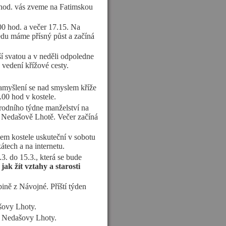
 hod. vás zveme na Fatimskou
00 hod. a večer 17.15. Na
ředu máme přísný půst a začíná
ší svatou a v neděli odpoledne
 vedení křížové cesty.
myšlení se nad smyslem kříže
.00 hod v kostele.
rodního týdne manželství na
v Nedašově Lhotě. Večer začíná
šem kostele uskuteční v sobotu
átech a na internetu.
. do 15.3., která se bude
a
jak žít vztahy a starosti
.
ině z Návojné. Příští týden
šovy Lhoty.
z Nedašovy Lhoty.