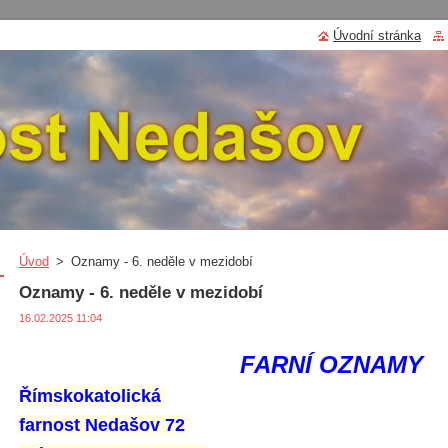
Úvodní stránka
Úvod
>
Oznamy - 6. neděle v mezidobí
Oznamy - 6. neděle v mezidobí
16.02.2025 11:04
FARNÍ OZNAMY
Římskokatolická
farnost Nedašov 72