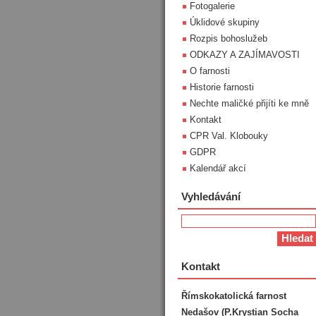
Fotogalerie
Úklidové skupiny
Rozpis bohoslužeb
ODKAZY A ZAJÍMAVOSTI
O farnosti
Historie farnosti
Nechte maličké přijíti ke mně
Kontakt
CPR Val. Klobouky
GDPR
Kalendář akcí
Vyhledávání
Kontakt
Římskokatolická farnost
Nedašov (P.Krystian Socha