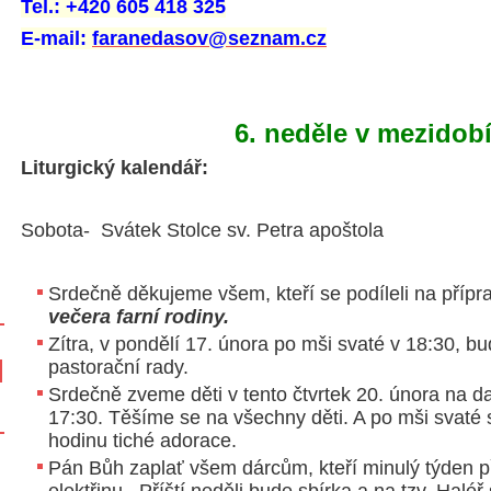
Tel.: +420 605 418 325
E-mail:
faranedasov@seznam.cz
6. neděle v mezidob
Liturgický kalendář:
Sobota- Svátek Stolce sv. Petra apoštola
Srdečně děkujeme všem, kteří se podíleli na příp
večera farní rodiny.
Zítra, v pondělí 17. února po mši svaté v 18:30, bu
pastorační rady.
Srdečně zveme děti v tento čtvrtek 20. února na d
17:30. Těšíme se na všechny děti. A po mši svaté
hodinu tiché adorace.
Pán Bůh zaplať všem dárcům, kteří minulý týden př