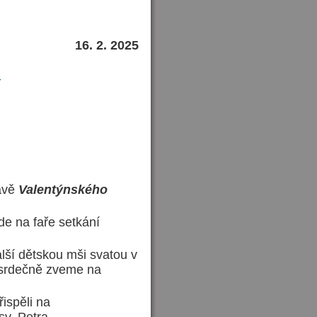
16. 2. 2025
í
ravě
Valentýnského
de na faře setkání
alší dětskou mši svatou v
 srdečně zveme na
ispěli na