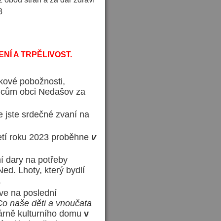
3
NÍ A TRPĚLIVOST.
kové pobožnosti,
ncům obci Nedašov za
e jste srdečné zvaní na
etí roku 2023 proběhne
v
 dary na potřeby
Ned. Lhoty, který bydlí
.
ve na poslední
Co naše děti a vnoučata
árně kulturního domu
v