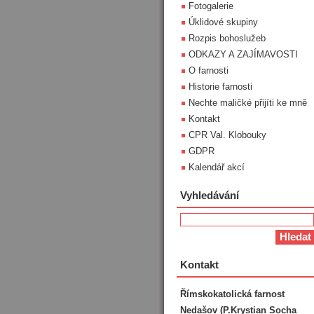
Fotogalerie
Úklidové skupiny
Rozpis bohoslužeb
ODKAZY A ZAJÍMAVOSTI
O farnosti
Historie farnosti
Nechte maličké přijíti ke mně
Kontakt
CPR Val. Klobouky
GDPR
Kalendář akcí
Vyhledávání
Kontakt
Římskokatolická farnost
Nedašov (P.Krystian Socha