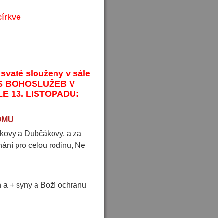
církve
 svaté slouženy v sále
PIS BOHOSLUŽEB V
ĚLE
13. LISTOPADU:
OMU
kovy a Dubčákovy, a za
ání pro celou rodinu, Ne
n a + syny a Boží ochranu