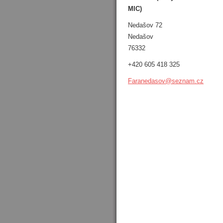
MIC)
Nedašov 72
Nedašov
76332
+420 605 418 325
Faraneda
sov@sezn
am.cz