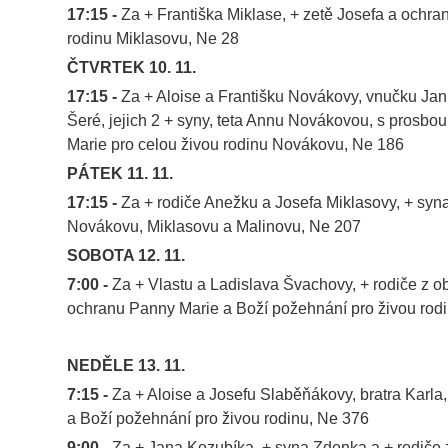
17:15 -
Za + Františka Miklase, + zetě Josefa a ochra
rodinu Miklasovu, Ne 28
ČTVRTEK 10. 11.
17:15 -
Za + Aloise a Františku Novákovy, vnučku Ja
Šeré, jejich 2 + syny, teta Annu Novákovou, s prosbo
Marie pro celou živou rodinu Novákovu, Ne 186
PÁTEK 11. 11.
17:15 -
Za + rodiče Anežku a Josefa Miklasovy, + syna
Novákovu, Miklasovu a Malinovu, Ne 207
SOBOTA 12. 11.
7:00 -
Za + Vlastu a Ladislava Švachovy, + rodiče z ob
ochranu Panny Marie a Boží požehnání pro živou rod
NEDĚLE 13. 11.
7:15
-
Za + Aloise a Josefu Slaběňákovy, bratra Karla, j
a Boží požehnání pro živou rodinu, Ne 376
9:00 -
Za + Jana Kozubíka, + syna Zdenka a + rodiče z