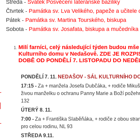
Středa -
Svátek Posvěcení lateránské baziliky
Čtvrtek -
Památka sv. Lva Velikého, papeže a učitele 
Pátek -
Památka sv. Martina Tourského, biskupa
Sobota -
Památka sv. Josafata, biskupa a mučedníka
Milí farníci, celý následující týden budou mše
Kulturního domu v Nedašově. ZDE JE ROZ
DOBĚ OD PONDĚLÍ 7. LISTOPADU DO NED
PONDĚLÍ 7. 11.
NEDAŠOV - SÁL KULTURNÍHO D
17:15 -
Za + manžela Josefa Dubčáka, + rodiče Mikuš
živou manželku o ochranu Panny Marie a Boží požehn
132
ÚTERÝ 8. 11.
7:00 -
Za + Františka Slaběňáka, + rodiče z obou stra
pro celou rodinu, NL 93
STŘEDA 9.11.