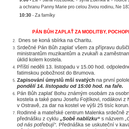
a ochranu Panny Marie pro celou živou rodinu, Ne 18
10:30
- Za farníky
PÁN BŮH ZAPLAŤ ZA MODLITBY, POCHOPE
Dnes se koná sbírka na Charitu.
Srdečné Pán Bůh zaplať všem za přípravu dušič
ministrantům muzikantům a zvukaři a zaměstna
úklid kolem kostela.
Příští neděli 13. listopadu v 15.00 hod. odpoledn
fatimskou pobožnost do Brumova.
Zapisování úmyslů mší svatých
na první polol
pondělí 14. listopadu od 15:00 hod. na faře.
Pán Bůh zaplať Bohu známým osobám za osobní
kostela a také panu Josefu Fojtíkovi, rodákovi z 
v Ostravě, za dar na kostel ve výši 25 tisíc korun
Rodinné a mateřské centrum Malenka srdečně z
přednášku z cyklu
„Sobě nablízku“
s názvem
„
od nás potřebují“.
Přednáška se uskuteční v kav