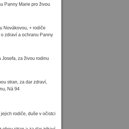
nu Panny Marie pro živou
nu Novákovou, + rodiče
u o zdraví a ochranu Panny
 Josefa, za živou rodinu
ou stran, za dar zdraví,
inu, Ná 94
ejich rodiče, duše v očistci
 obou stran a za dar zdraví