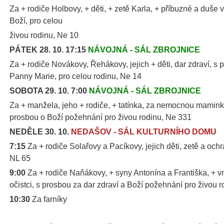
Za + rodiče Holbovy, + děti, + zetě Karla, + příbuzné a duše 
Boží, pro celou
živou rodinu, Ne 10
PÁTEK 28. 10. 17:15
NÁVOJNÁ - SÁL ZBROJNICE
Za + rodiče Novákovy, Řehákovy, jejich + děti, dar zdraví, 
Panny Marie, pro celou rodinu, Ne 14
SOBOTA 29. 10. 7:00
NÁVOJNÁ - SÁL ZBROJNICE
Za + manžela, jeho + rodiče, + tatínka, za nemocnou maminku,
prosbou o Boží požehnání pro živou rodinu, Ne 331
NEDĚLE 30. 10.
NEDAŠOV - SÁL KULTURNÍHO DOMU
7:15
Za + rodiče Solařovy a Pacíkovy, jejich děti, zetě a och
NL 65
9:00
Za + rodiče Naňákovy, + syny Antonína a Františka, + v
očistci, s prosbou za dar zdraví a Boží požehnání pro živou 
10:30
Za farníky