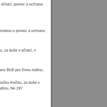
v očistci, pomoc a ochranu
s prosbou o pomoc a ochranu
 za duše v očistci, s
ranu Boží pro živou rodinu,
nučku Aničku, za duše v
rodinu, Ne 197