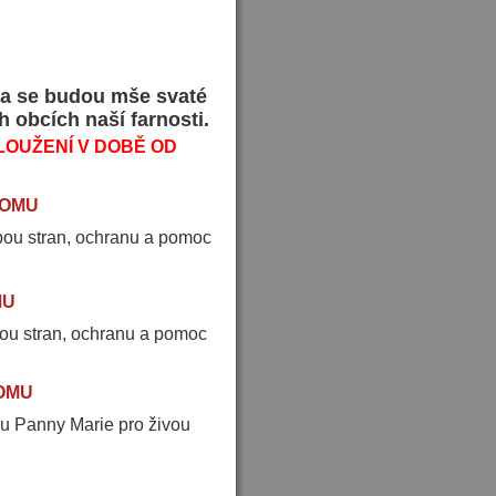
ela se budou mše svaté
h obcích naší farnosti.
LOUŽENÍ V DOBĚ OD
DOMU
obou stran, ochranu a pomoc
MU
ou stran, ochranu a pomoc
OMU
u Panny Marie pro živou