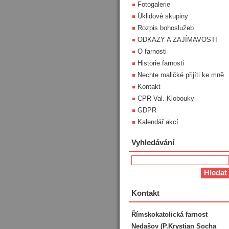
Fotogalerie
Úklidové skupiny
Rozpis bohoslužeb
ODKAZY A ZAJÍMAVOSTI
O farnosti
Historie farnosti
Nechte maličké přijíti ke mně
Kontakt
CPR Val. Klobouky
GDPR
Kalendář akcí
Vyhledávání
Kontakt
Římskokatolická farnost
Nedašov (P.Krystian Socha