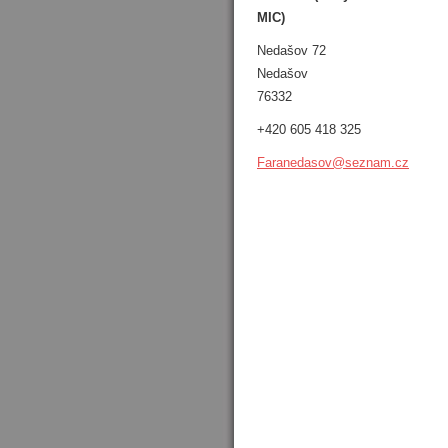
MIC)
Nedašov 72
Nedašov
76332
+420 605 418 325
Faraneda
sov@sezn
am.cz