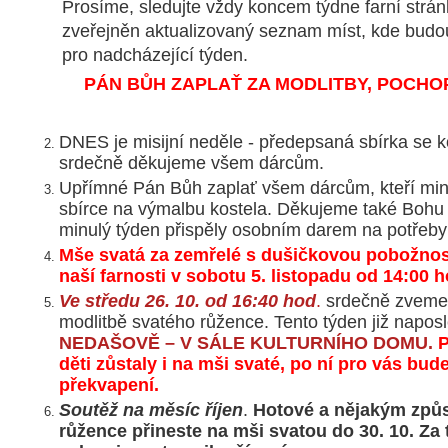
Prosíme, sledujte vždy koncem týdne farní strá
zveřejněn aktualizovaný seznam míst, kde budo
pro nadcházející týden.
PÁN BŮH ZAPLAŤ ZA MODLITBY, POCHOP
DNES je misijní neděle - předepsaná sbírka se 
srdečně děkujeme všem dárcům.
Upřímné Pán Bůh zaplať všem dárcům, kteří minu
sbírce na výmalbu kostela. Děkujeme také Boh
minulý týden přispěly osobním darem na potřeby 
Mše svatá za zemřelé s dušičkovou pobožnost
naší farnosti v sobotu 5. listopadu od 14:00 h
Ve středu 26. 10. od 16:40 hod
.
srdečně zvem
modlitbě svatého růžence. Tento týden již napos
NEDAŠOVĚ – V SÁLE KULTURNÍHO DOM
U.
P
děti zůstaly i na mši svaté, po ní pro vás bud
překvapení.
Soutěž na měsíc říjen
.
Hotové a nějakým zp
růžence přineste na mši svatou do 30. 10. Za 