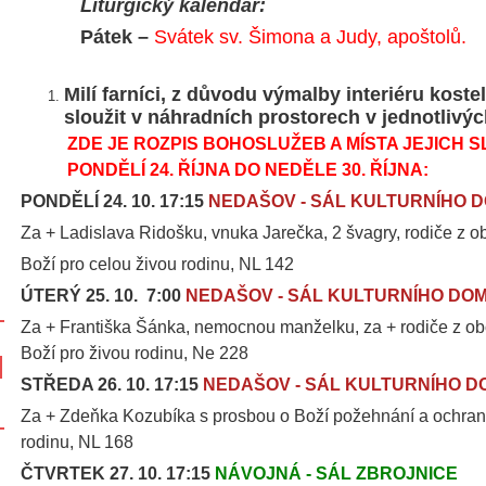
Liturgický kalendář:
Pátek –
Svátek sv. Šimona a Judy, apoštolů.
Milí farníci, z důvodu výmalby interiéru kost
sloužit v náhradních prostorech v jednotlivýc
ZDE JE ROZPIS BOHOSLUŽEB A MÍSTA JEJICH S
PONDĚLÍ 24. ŘÍJNA DO NEDĚLE 30. ŘÍJNA:
PONDĚLÍ 24. 10. 17:15
NEDAŠOV - SÁL KULTURNÍHO 
Za + Ladislava Ridošku, vnuka Jarečka, 2 švagry, rodiče z 
Boží pro celou živou rodinu, NL 142
ÚTERÝ 25. 10. 7:00
NEDAŠOV - SÁL KULTURNÍHO DO
Za + Františka Šánka, nemocnou manželku, za + rodiče z ob
Boží pro živou rodinu, Ne 228
STŘEDA 26. 10. 17:15
NEDAŠOV - SÁL KULTURNÍHO D
Za + Zdeňka Kozubíka s prosbou o Boží požehnání a ochran
rodinu, NL 168
ČTVRTEK 27. 10. 17:15
NÁVOJNÁ - SÁL ZBROJNICE