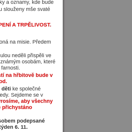
nky a oznamy, kde bude
u slouženy mše svaté
ENÍ A TRPĚLIVOST.
koná na misie. Předem
lou neděli přispěli ve
u známým osobám, které
farnosti.
í na hřbitově bude v
od.
e
děti
ke společné
ledy. Sejdeme se v
rosíme, aby všechny
e přichystáno
ůsobem podepsané
týden 6. 11.