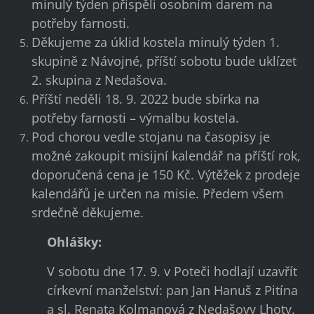
minulý týden přispěli osobním darem na
potřeby farnosti.
Děkujeme za úklid kostela minulý týden 1.
skupině z Návojné, příští sobotu bude uklízet
2. skupina z Nedašova.
Příští neděli 18. 9. 2022 bude sbírka na
potřeby farnosti – výmalbu kostela.
Pod chorou vedle stojanu na časopisy je
možné zakoupit misijní kalendář na příští rok,
doporučená cena je 150 Kč. Výtěžek z prodeje
kalendářů je určen na misie. Předem všem
srdečně děkujeme.
Ohlášky:
V sobotu dne 17. 9. v Poteči hodlají uzavřít
církevní manželství: pan Jan Hanuš z Pitína
a sl. Renata Kolmanová z Nedašovy Lhoty.