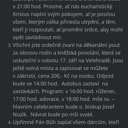
v 21:00 hod. Prosme, ať nás eucharistický
Kristus naplní svým pokojem, ať je posilou
všem, kterým válka přinesla utrpění, a těm,
kteří ji rozpoutali, ať promění srdce, aby mohl
opět zavládnout mír.
Všichni jste srdečně zvaní na děkanátní pouť
za obnovu rodin a kněžská povolání, která se
uskuteční v sobotu 17. září na Velehradě. Jsou
ještě volná místa a zapisovat se můžete
v zákristii, cena 200,- Kč na osobu. Odjezd
bude ve 14:00 hod. Autobus zastaví na
zastávkách. Program: v 16:00 hod. růženec,
17:00 hod. adorace, v 18:00 hod. mše sv. –
hlavním celebrantem bude o. biskup Josef
Nuzík. Návrat bude po mši svaté.
Upřímné Pán Bůh zaplať všem dárcům, kteří