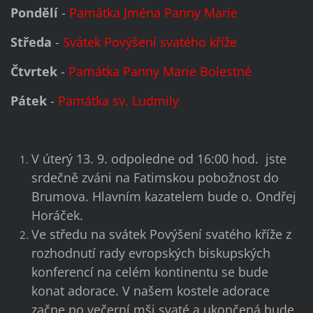
Pondělí
-
Památka Jména Panny Marie
Středa
-
Svátek Povýšení svatého kříže
Čtvrtek
-
Památka Panny Marie Bolestné
Pátek
-
Památka sv. Ludmily
V úterý 13. 9. odpoledne od 16:00 hod. jste
srdečně zváni na Fatimskou pobožnost do
Brumova. Hlavním kazatelem bude o. Ondřej
Horáček.
Ve středu na svátek Povýšení svatého kříže z
rozhodnutí rady evropských biskupských
konferencí na celém kontinentu se bude
konat adorace. V našem kostele adorace
začne po večerní mši svaté a ukončená bude