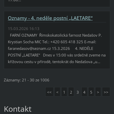
Oznamy - 4. neděle postní „LAETARE“
15.03.2026 16:13
FARNÍ OZNAMY Římskokatolická farnost Nedašov P.
Krystian Socha MIC Tel.: +420 605 418 325 E-mail:
faranedasov@seznam.cz 15.3.2026 4. NEDĚLE
POSTNÍ „LAETARE“ Dnes v 15:00 vás srdečně zveme na
křížovou cestu v přírodě, tentokrát do Nedašova „u...
Záznamy: 21 - 30 ze 1006
<<
<
1
2
3
4
5
>
>>
Kontakt